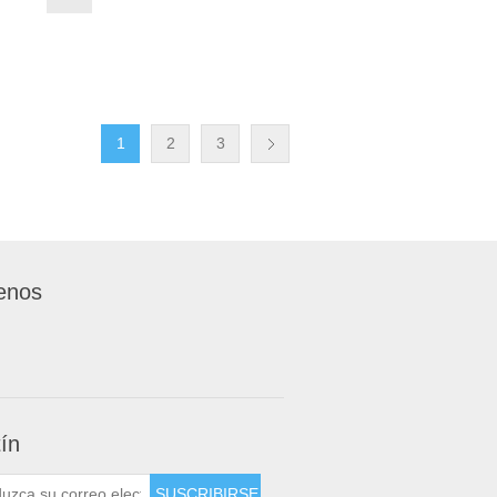
1
2
3
enos
tín