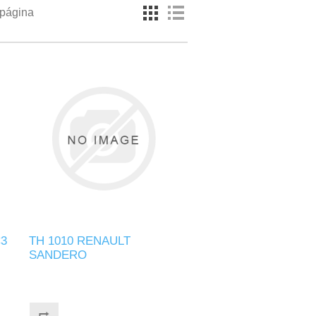
 página
C3
TH 1010 RENAULT
SANDERO