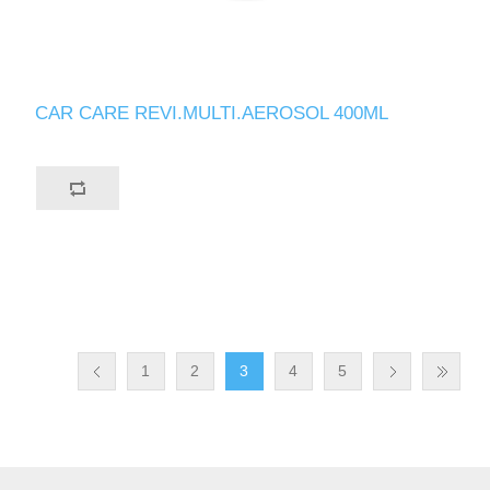
CAR CARE REVI.MULTI.AEROSOL 400ML
1
2
3
4
5