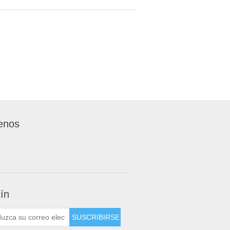
enos
tín