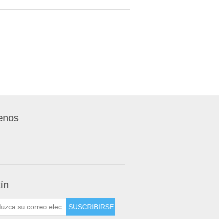
enos
tín