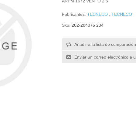
ARPM 1672 VENTO 2.5
Fabricantes:
TECNECO
,
TECNECO
Sku:
202-204076 204