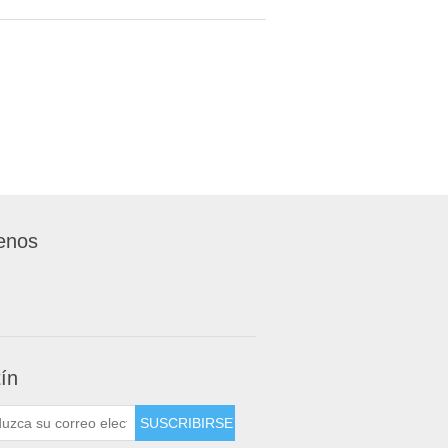
enos
tín