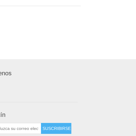
enos
tín