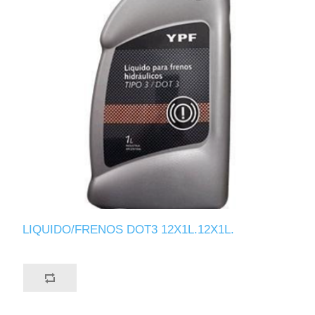
LIQUIDO/FRENOS DOT3 12X1L.12X1L.