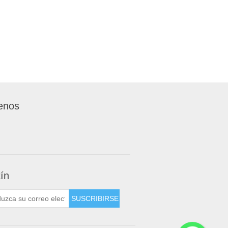
enos
tín