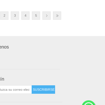
2
3
4
5
enos
tín