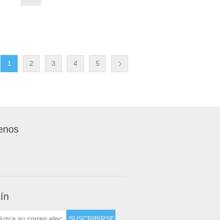
1
2
3
4
5
enos
tín